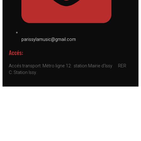
parissylamusic@gmail.com
Accés:
Accés transport: Métro ligne 12: station Mairie d’Issy RER
C: Station Issy.